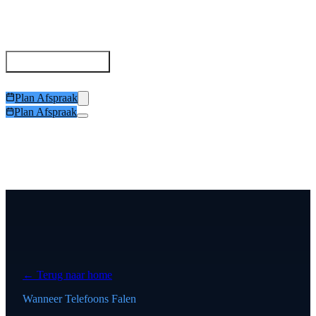
Deviceless MFA
Vergelijking
Voordelen per Rol
Compliance
Trust Center
Probeer het
Articles
Plan Afspraak
Plan Afspraak
← Terug naar home
Wanneer Telefoons Falen