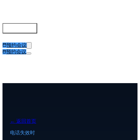
Deviceless MFA
对比
按角色收益
合规
Trust Center
试用
Articles
预约会议
预约会议
← 返回首页
电话失效时