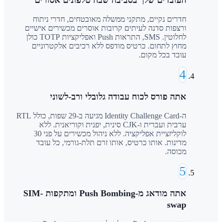
חדרים נקיים, מתקני ממשלה מאובטחים, חדרי ניתוח
ורצפות סדנה לעיתים קרובות אוסרים מכשירים אישיים
לחלוטין. SMS, התראות Push ואפליקציות TOTP כולן
מחוץ לתחום. כרטיס מודפס ללא רכיבים אלקטרוניים
עובד בכל מקום.
4
אתה פורס לכוח עבודה גלובלי ורב-לשוני
ה-Identity Challenge Card מגיעה ב-29 שפות, כולל RTL
ערבית ועברית ו-CJK סינית, יפנית וקוריאנית. ללא
לוקליזציית אפליקציה. ללא ניהול מכשירים על פני 30
מדינות. אותו כרטיס, אותו זרם תלת-גורמי, כל עובד
מכוסה.
5
אתה מודאג מ-Push Bombing ומתקפות SIM-
swap