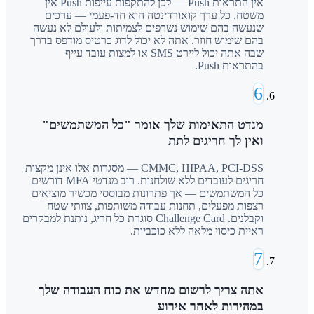
אין התראות Push — לכן להתקפות עייפות Push אין
משטח. כל ערך קואורדינטה הוא חד-פעמי — ערכים
שנעשה בהם שימוש נשרפים לצמיתות ולעולם לא נעשה
בהם שימוש חוזר. אתה לא יכול לדוג כרטיס מודפס בדרך
שבה אתה יכול ליירט SMS או למצות עובד עייף
בהתראות Push.
6
מנדט התאימות שלך אומר "כל המשתמשים"
ואין לך חריגים לתת
CMMC, HIPAA, PCI-DSS — מסגרות אלו אינן מקצות
חריגים לעובדים ללא שולחנות. רוב מנדטי MFA דורשים
כל המשתמשים — אך פתרונות מבוססי מכשיר מוציאים
רצפות מפעלים, תחנות עבודה משותפות, צוותי שטח
וקבלנים. Challenge Card סוגרת כל חריג, נותנת למבקרים
ראיית כיסוי מלאה ללא כוכביות.
7
אתה צריך לרשום מחדש את כוח העבודה שלך
במהירות לאחר אירוע