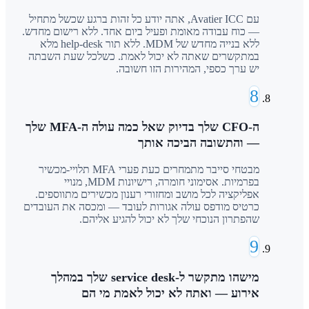
עם Avatier ICC, אתה יודע כל זהות ברגע שכשל מתחיל
— כוח עבודה מאומת ופעיל ביום אחד. ללא רישום מחדש.
ללא בנייה מחדש של MDM. ללא תור help-desk מלא
במתקשרים שאתה לא יכול לאמת. כשלכל שעת השבתה
יש ערך כספי, המהירות הזו חשובה.
8
ה-CFO שלך בדיוק שאל כמה עולה ה-MFA שלך
— והתשובה הביכה אותך
מבטחי סייבר מתמחרים כעת פערי MFA תלויי-מכשיר
בפרמיות. אסימוני חומרה, רישיונות MDM, מנויי
אפליקציה לכל מושב ומחזורי רענון מכשירים מתווספים.
כרטיס מודפס עולה אגורות לעובד — ומכסה את העובדים
שהפתרון הנוכחי שלך לא יכול להגיע אליהם.
9
מישהו מתקשר ל-service desk שלך במהלך
אירוע — ואתה לא יכול לאמת מי הם