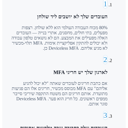
1
העובדים שלך לא יושבים ליד שולחן
80% מכוח העבודה העולמי הוא ללא שולחן. רצפות
מפעלים, בתי חולים, מחסנים, אתרי בנייה — העובדים
האלה מפעילים את המבצע. הם לא נושאים טלפון עבודה
ולא יכולים להתקין אפליקציית אימות. MFA תלוי-מכשיר
לא מגיע אליהם. Deviceless MFA כן.
2
לארגון שלך יש חריגי MFA
אם כתבת חריגים לעובדים שאתה "לא יכול להגיע
אליהם" עם MFA מבוסס מכשיר, חריגים אלו הם פגיעות
מתועדת. אותם חריגים הם משטח התקפה שיריבי סייבר
ממפים ראשונים. כל חריג הוא פער. Deviceless MFA
סוגר אותם.
3
העובדים שלך בסביבה שבה טלפונים אסורים