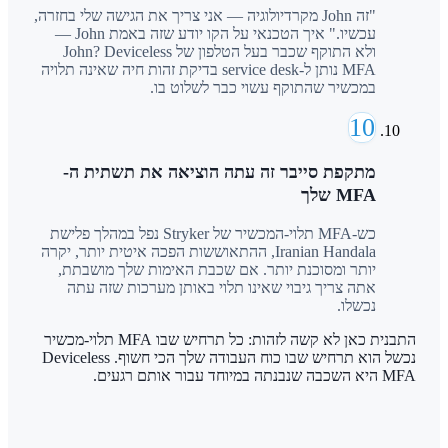
"זה John מקרדיולוגיה — אני צריך את הגישה שלי בחזרה,
עכשיו." איך הטכנאי על הקו יודע שזה באמת John —
ולא התוקף שכבר בעל הטלפון של John? Deviceless
MFA נותן ל-service desk בדיקת זהות חיה שאינה תלויה
במכשיר שהתוקף עשוי כבר לשלוט בו.
10
מתקפת סייבר זה עתה הוציאה את תשתית ה-
MFA שלך
כש-MFA תלוי-המכשיר של Stryker נפל במהלך פלישת
Iranian Handala, ההתאוששות הפכה איטית יותר, יקרה
יותר ומסוכנת יותר. אם שכבת האימות שלך מושבתת,
אתה צריך גיבוי שאינו תלוי באותן מערכות שזה עתה
נכשלו.
התבנית כאן לא קשה לזהות: כל תרחיש שבו MFA תלוי-מכשיר
נכשל הוא תרחיש שבו כוח העבודה שלך הכי חשוף. Deviceless
MFA היא השכבה שנבנתה במיוחד עבור אותם רגעים.