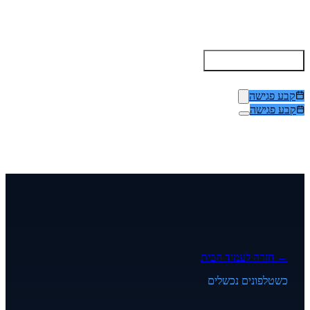
Deviceless MFA
השוואה
יתרונות לפי תפקיד
רגולציה
Trust Center
נסה
Articles
קבע פגישה
קבע פגישה
← חזרה לעמוד הבית
כשטלפונים נכשלים